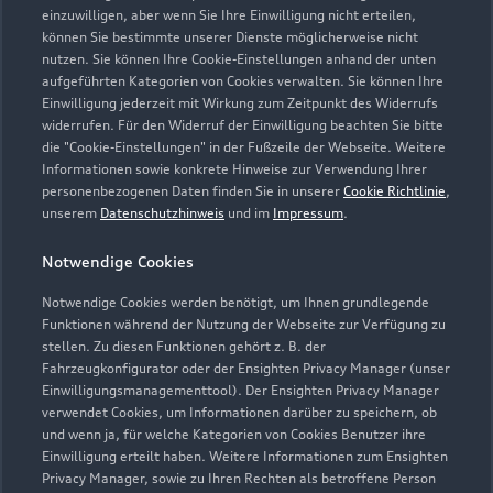
einzuwilligen, aber wenn Sie Ihre Einwilligung nicht erteilen,
können Sie bestimmte unserer Dienste möglicherweise nicht
09175 790990
nutzen. Sie können Ihre Cookie-Einstellungen anhand der unten
aufgeführten Kategorien von Cookies verwalten. Sie können Ihre
info@autokraus.de
Einwilligung jederzeit mit Wirkung zum Zeitpunkt des Widerrufs
widerrufen. Für den Widerruf der Einwilligung beachten Sie bitte
die "Cookie-Einstellungen" in der Fußzeile der Webseite. Weitere
Kontaktdaten herunterladen
Informationen sowie konkrete Hinweise zur Verwendung Ihrer
personenbezogenen Daten finden Sie in unserer
Cookie Richtlinie
,
unserem
Datenschutzhinweis
und im
Impressum
.
Öffnungszeiten
Notwendige Cookies
Notwendige Cookies werden benötigt, um Ihnen grundlegende
Funktionen während der Nutzung der Webseite zur Verfügung zu
Verkauf
stellen. Zu diesen Funktionen gehört z. B. der
Geschlossen
,
öffnet am
Montag 07:30
Fahrzeugkonfigurator oder der Ensighten Privacy Manager (unser
Einwilligungsmanagementtool). Der Ensighten Privacy Manager
verwendet Cookies, um Informationen darüber zu speichern, ob
Service
und wenn ja, für welche Kategorien von Cookies Benutzer ihre
Geschlossen
,
öffnet am
Montag 07:30
Einwilligung erteilt haben. Weitere Informationen zum Ensighten
Privacy Manager, sowie zu Ihren Rechten als betroffene Person