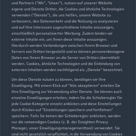
und Partnern ("Wir", "Unser"), nutzen auf unserer Website
eigene und Dienste Dritter, die Cookies und ähnliche Technologien
verwenden ("Dienste"), die uns helfen, unsere Website zu
Auto Kraus e.K.
verbessern, den Datenverkehr und die Nutzung zu analysieren
und auf Ihre Interessen zugeschnittene Inhalte anzuzeigen,
Servicepartner
e-tron
einschließlich personalisierter Werbung. Zudem binden wir
externe Inhalte ein, um Ihnen diese Inhalte anzuzeigen.
Hierdurch werden Verbindungen zwischen Ihrem Browser und
Servern von Dritten hergestellt und es können personenbezogene
Daten von Ihrem Browser an die Server von Dritten übermittelt
werden. Cookies, ähnliche Technologien und die Einbindung von
externen Inhalten werden nachfolgend als „Dienste“ bezeichnet.
Um diese Dienste nutzen zu können, benötigen wir Ihre
Einwilligung. Mit einem Klick auf "Alle akzeptieren" erteilen Sie
Ihre Einwilligung zur Verwendung aller Dienste. Sie können auch
einzelne Einwilligungen erteilen, indem Sie die Schieberegler für
jede Cookie-Kategorie einzeln anklicken und diese Einstellungen
durch Klicken auf "Einstellungen speichern und fortfahren"
speichern. Falls Sie keinen der Schieberegler anklicken, werden
nur die notwendigen Cookies (z. B. der Ensighten Privacy
Windsbacher Straße 35-39
Manager, unser Einwilligungsmanagementtool) verwendet. Sie
91174 Spalt
sind nicht gesetzlich verpflichtet, in die Verwendung von Cookies